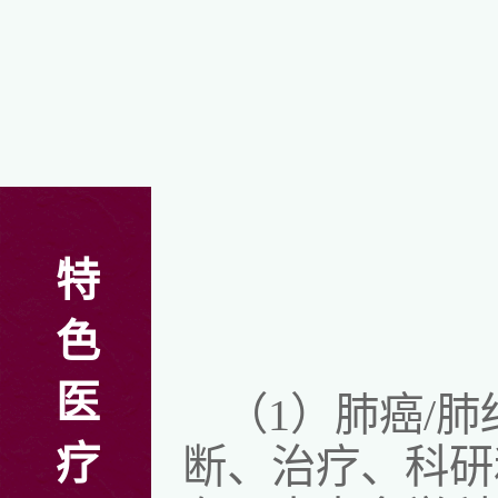
特
色
医
（1）肺癌/
疗
断、治疗、科研