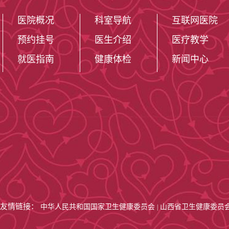
（Particle Imp
医院概况
科室导航
互联网医院
Ablation
预约挂号
医生介绍
医疗教学
就医指南
健康体检
新闻中心
管介入肿瘤微创
括肺结节穿刺定
术。
中心建立有肺
GCP,综合肿
平台围绕肺癌分
友情链接：
中华人民共和国国家卫生健康委员会
山西省卫生健康委员
|
研中心积极交流