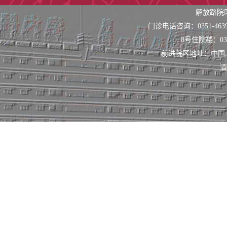
横协同、医研融
解放路院
门诊电话咨询：0351-463
鉴意义，最终形
8号住院楼：0351
前进院区地址：中国
除了治疗，我
晋
者提供心理支持
更好地应对疾病
我们的理念是
心，以创新为引
和个体化的患者
节患者提供最佳