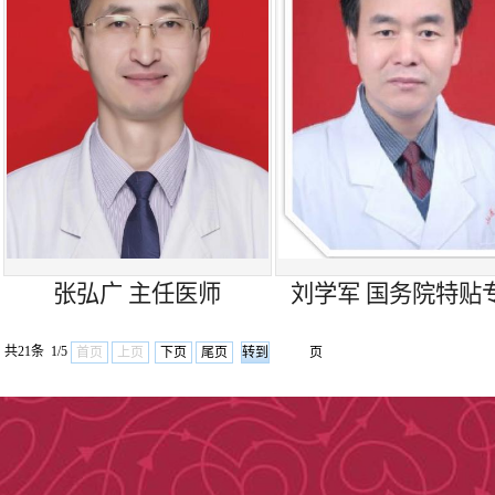
诊疗方式整合式
VATS、机器
袖式切除，动脉
开展气管镜、经
镜外周肺结节肺
（Lung Pr
张弘广 主任医师
刘学军 国务院特贴
精尖介入技术。
共21条 1/5
首页
上页
下页
尾页
页
辅助化疗、靶向
展放疗，术前新
（Percutaneous 