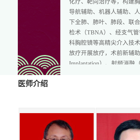
化疗、靶向治疗等，构建胸
导航辅助、机器人辅助、
下全肺、肺叶、肺段、联
检术（TBNA）、经支气管
科胸腔镜等高精尖介入技
放疗开展放疗，术前新辅助、术后辅助
Implantation）、射频
术、大咯血等各种并发症的
医师介绍
中心建立有肺癌中心数
围绕肺癌分期开展技术研
研融合、相辅相成，为临
除了治疗，我们还注
地应对疾病。