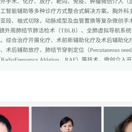
外手术、化疗、放疗、靶向、免疫、肿瘤微创介入（
人工智能辅助等多种诊疗方式整合式解决方案。胸
外科
合亚段、袖式切除，动脉成型及血管置换等复杂微创手
镜外周肺结节肺活检术（TBLB）、全肺虚拟导航系统（L
术。综合治疗开展化疗、术前新辅助化疗及术后辅助化
放疗、肺结节穿刺定位（Percutaneous needle lu
消融（RadioFrequency Ablation，RAF）等
处理、包括肺结节穿刺定位PNLB、粒子植入、射频消
据库及肺癌中心实验室，积极纳入GCP,综合肿瘤研
发项目，积极与高水平平台科研中心积极交流，打造学
床肺癌诊疗工作提供借鉴意义，最终形成肺癌诊疗共识
重患者的全程管理和关怀。我们为患者提供心理支持、