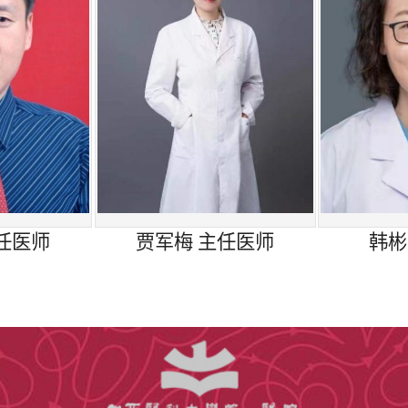
为中心，以服务为宗旨，以技术为核心，以创新为引领
新，规范诊治，为肺癌和肺结节患者提供最佳的治疗效
639905
一医院北门东侧（文源巷）肺结节/肺癌门诊
任医师
贾军梅 主任医师
韩彬
层东区