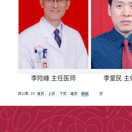
我们的理念是以患者
体化的患者关怀，开拓创
（2）科室电话：0351-4
科室位置
门诊：山西医科大学第
李险峰 主任医师
李爱民 主
住院部：1号住院楼14
共21条 2/5
首页
上页
下页
尾页
页