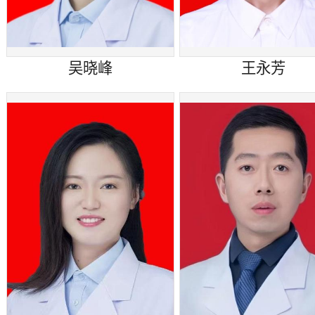
吴晓峰
王永芳