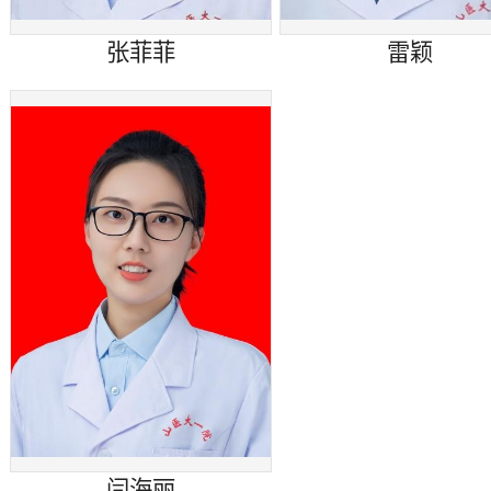
张菲菲
雷颖
闫海丽