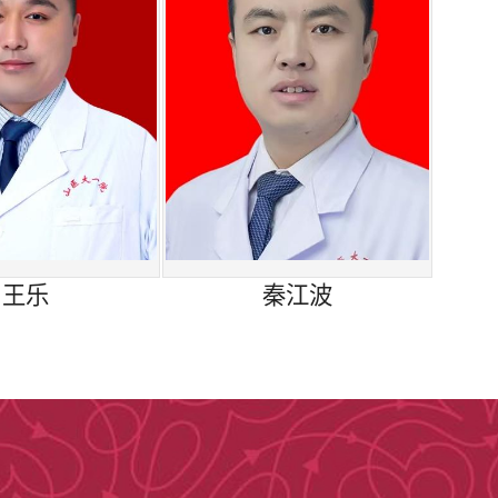
王乐
秦江波