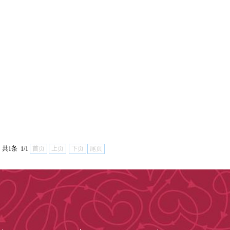
全院现有职工4
108人、硕士生
卫生健康系统有
人才工程国家级
职248人次，山
共1条 1/1
首页
上页
下页
尾页
级人选16人，
领军人才3人，
拔尖人才20人