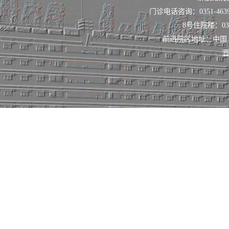
诊患者约240
门诊电话咨询：0351-463
8号住院楼：0351
台次，为省内外
前进院区地址：中国
晋