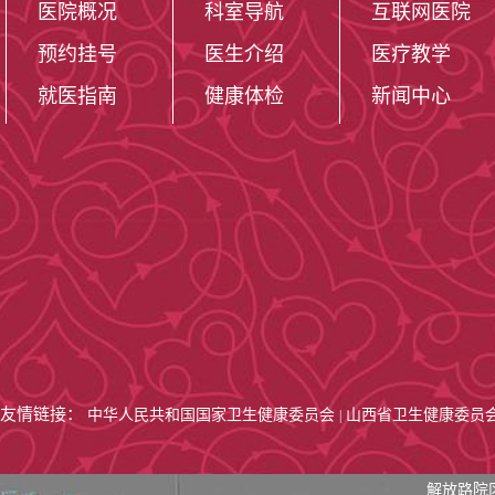
医院概况
科室导航
互联网医院
预约挂号
医生介绍
医疗教学
就医指南
健康体检
新闻中心
友情链接：
中华人民共和国国家卫生健康委员会
山西省卫生健康委员
|
医院编制床位3
解放路院