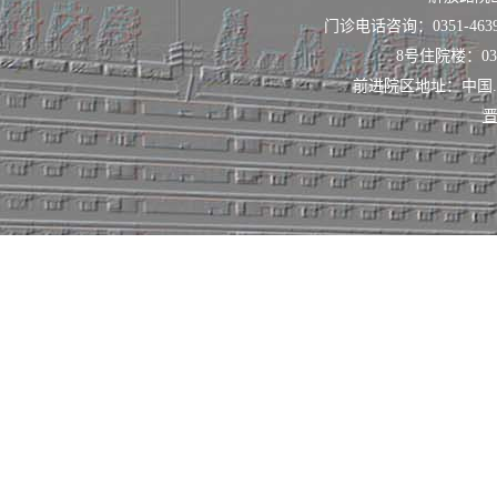
手术全面展开，
门诊电话咨询：0351-463
8号住院楼：0351
新技术新疗法日
前进院区地址：中国
眼病患者以及合
晋
的综合治疗。
眼科先后申请
得山西省科技进
省高校科技进步
科技进步一等奖
士生导师13名，