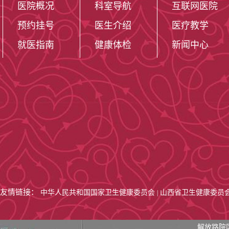
医院概况
科室导航
互联网医院
欧堡超广角激光扫
预约挂号
医生介绍
医疗教学
野计、德国蔡司
就医指南
健康体检
新闻中心
断系统、德国OC
物测量仪、德国莱
仪，爱尔康cons
备。
在范雪定、谢
下，眼科已发展
友情链接：
中华人民共和国国家卫生健康委员会
山西省卫生健康委员
|
眼、葡萄膜炎、
解放路院