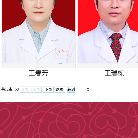
及眼眶病等专科
间。平均年门诊
眼科团队是一
伍。目前在科医
17人。博士研
王春芳
王瑞栋
人，硕士研究生
共12条 1/3
首页
上页
下页
尾页
页
科室现有德国
激光光凝仪GYC
900型LED-