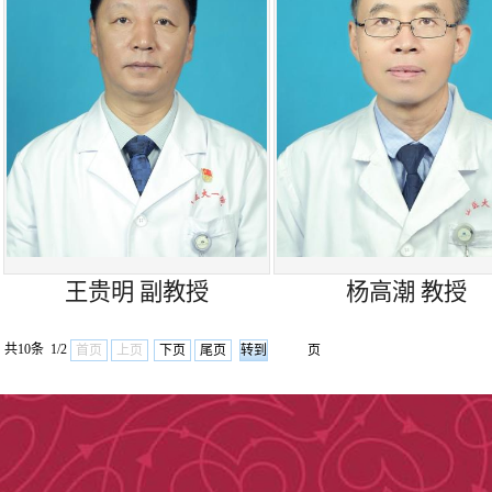
体瘤的手术治疗
血管搭桥(腹主
脉→腋动脉搭桥
2015年，
专业团队以微创
王贵明 副教授
杨高潮 教授
山西省血管外科
共10条 1/2
首页
上页
下页
尾页
页
支架体外开窗腔
下肢静脉曲张透
术及腔内隔绝术