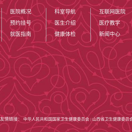
囱”与“开窗”
医院概况
科室导航
互联网医院
动脉弓合并胸主
预约挂号
医生介绍
医疗教学
脉外伤性破裂的
就医指南
健康体检
新闻中心
围血管疾病专业
立足于高起点
心，以质量为核
品牌。先后完成
样硬化斑块切除
友情链接：
中华人民共和国国家卫生健康委员会
山西省卫生健康委员
|
脉硬化闭塞症杂