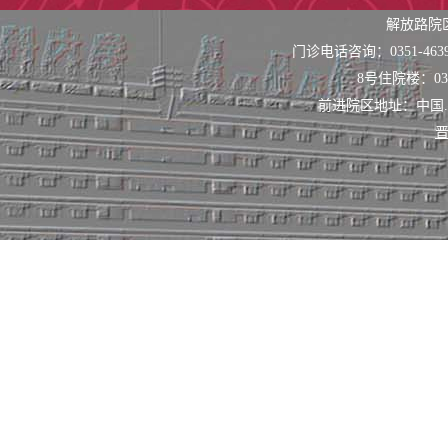
血综合征、肾动
解放路院
门诊电话咨询：0351-463
脉血栓后综合征、
8号住院楼：0351
超声引导滤器植
前进院区地址：中国
晋
瘘手术。并与整
治疗，如糖尿病
先进水平。
2020年血
迁。以匠心守初
增长的良性发展