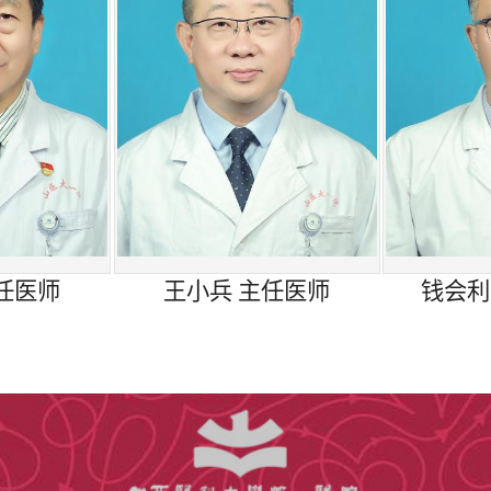
科研课题申请及研究，于国家核心期刊整形外科专业领
要医技杂志》、《中国生物美容》、《医学综述》《山
院整形美容烧伤外科全体同道将努力与国际整形专业顶
国内专科先进行列，不断掌握发展新知识、新技术，满
煌。
任医师
王小兵 主任医师
钱会利
科，涵盖体表的创伤，感染，肿瘤，畸形的修复和治疗
形矫正术（如先天性唇腭裂修复、第一、二鳃弓综合征
、耳前瘘管切除术、先天性并指、多指畸形、尿道下裂