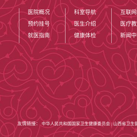
2.各种体表肿瘤切除
医院概况
科室导航
互联网
预约挂号
医生介绍
医疗教
3.器官再造术（耳再
就医指南
健康体检
新闻中
4.瘢痕畸形修复术（
5.急诊创伤美容缝合
6.其它的如皮肤软组
美容方面：开展了各
1.眼部整形术（重睑
2.鼻综合整形术（鞍
友情链接：
中华人民共和国国家卫生健康委员会
山西省卫生
|