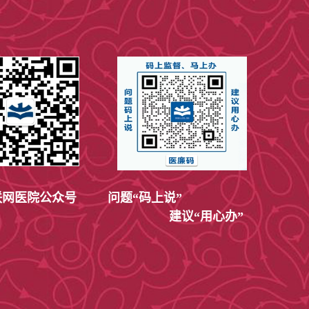
癌、恶性黑色素瘤）；
）；
、电击伤等）；
网医院公众号
问题“码上说”
建议“用心办”
术等）
鼻孔缩小、鼻翼整形、鼻尖整形等）