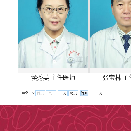
我科历年来承担多项
《中华皮肤病学》、《实
（译著）》的编写。
山西医科大学第一医
际国内发展前沿，立足于
展壮大，不断创造新的辉
侯秀英 主任医师
张宝林 主
诊疗特色
共10条 1/2
首页
上页
下页
尾页
页
整形外科即为体表外
1.各种部位先天性畸
畸形修复、猿耳畸形修复