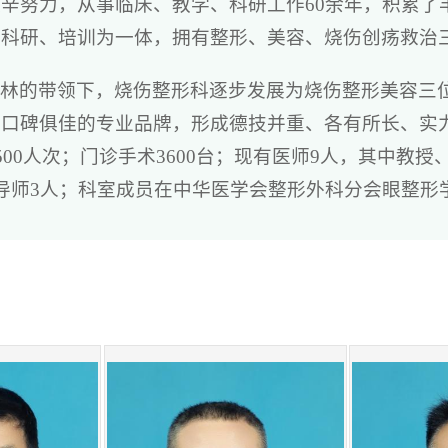
辛努力，从事临床、教学、科研工作60余年，积累了
、科研、培训为一体，拥有整形、美容、烧伤创疡救治
宝林的带领下，烧伤整形科逐步发展为烧伤整形美容三
与口碑俱佳的专业品牌，形成德技并重、各有所长、实
500人次；门诊手术3600台；现有医师9人，其中教
导师3人；科室成员在中华医学会整形外科分会眼整形
、护理学组担任全国委员。科室注重送出去请进来，输
第四军医大学西京医院等多家全国一流的医院深造，科
习经历。先进的技术与先进的理念，造就我科室秉承“
同时，获得了令医患双方都满意的效果，在业内树立了
科大学外科学总论、住院医师规范化培训整形外科学方
、成人继续教育班、本硕连读班、研究生考试辅导班等
科缝合技术培训，为医学的发展培养后继人才。