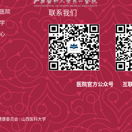
整形术（如色素痣、血管瘤、脂肪瘤、鳞癌、基底细胞
医院
联系我们
学
造、眉再造、鼻再造、口唇再造、外阴再造等）；
心
耳、胸前瘢痕疙瘩、颈前瘢痕挛缩畸形、手瘢痕挛缩等
及精细整形修复（皮肤裂伤、咬伤、擦伤、烧伤、冻伤
织扩张器的应用；腋臭的手术治疗、嵌甲修复术等；
医院官方公众号 互联
种美容手术。如：
术、内眦开大术、眼袋整形术、切眉术或上睑松弛整形
鼻畸形整形、歪鼻畸形整形、自体肋软骨或假体隆鼻、
健康委员会
山西医科大学
|