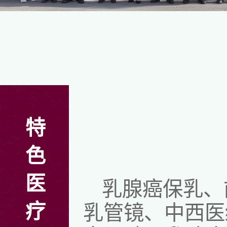
特
色
医
乳腺癌保乳、
疗
乳管镜、中西医