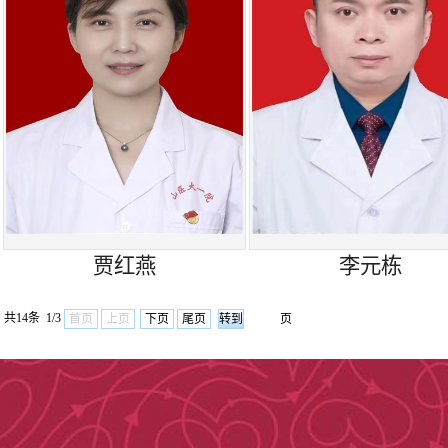
贾红燕
李元栋
共14条 1/3
首页
上页
下页
尾页
页