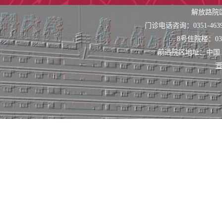
或/和意识障碍
解放路院
门诊电话咨询：0351-463
8号住院楼：0351
4、内科系统
前进院区地址：中国
鼾、酗酒、嗜烟
晋
功能的评估；有
病人的脑、脑血
5、开展健康
6、科室具备
经传导、低频高