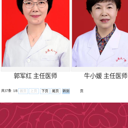
诊断鉴别诊断，
致的意识障碍或
2、神经系统
性播散性脑脊髓
病；运动神经元
郭军红 主任医师
牛小媛 主任医师
性炎症性脱髓鞘
共37条 1/8
首页
上页
下页
尾页
页
结旁抗体相关周
周围神经病；重
性肌病、包涵体