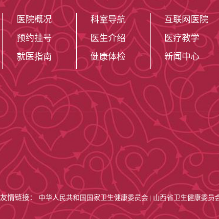
得性肌肉病；肌
医院概况
科室导航
互联网医院
缩症、神经元核
预约挂号
医生介绍
医疗教学
就医指南
健康体检
新闻中心
病、脂质累积病
粉样沉积病
、粘
各种糖代谢异常
遗传相关性疾病
髓神经肌肉病、
3、神经系统
友情链接：
中华人民共和国国家卫生健康委员会
山西省卫生健康委员
|
障碍、不明原因