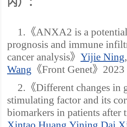
内）：
1.《ANXA2 is a potential 
prognosis and immune infiltr
cancer analysis》
Yijie Ning
,
Wang
《Front Genet》2023 J
2.《Different changes in 
stimulating factor and its c
biomarkers in patients after
Xintao Huang
,
Yining Dai
,
X