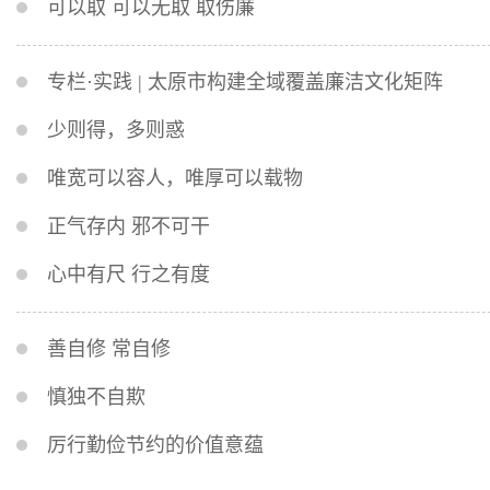
可以取 可以无取 取伤廉
专栏·实践 | 太原市构建全域覆盖廉洁文化矩阵
少则得，多则惑
唯宽可以容人，唯厚可以载物
正气存内 邪不可干
心中有尺 行之有度
善自修 常自修
慎独不自欺
厉行勤俭节约的价值意蕴