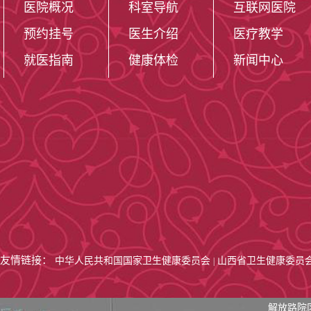
医院概况
科室导航
互联网医院
预约挂号
医生介绍
医疗教学
就医指南
健康体检
新闻中心
友情链接：
中华人民共和国国家卫生健康委员会
山西省卫生健康委员
|
医院编制床位3
解放路院