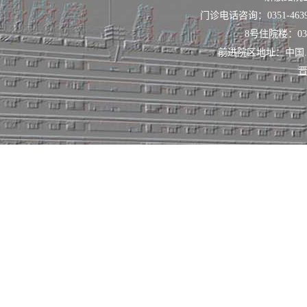
诊患者约240
门诊电话咨询：0351-463
8号住院楼：0351
台次，为省内外
前进院区地址：中国
晋