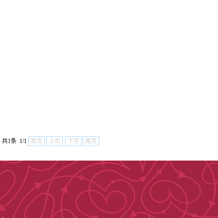
全院现有职工4
108人、硕士生
卫生健康系统有
人才工程国家级
职248人次，山
共1条 1/1
首页
上页
下页
尾页
级人选16人，
领军人才3人，
拔尖人才20人