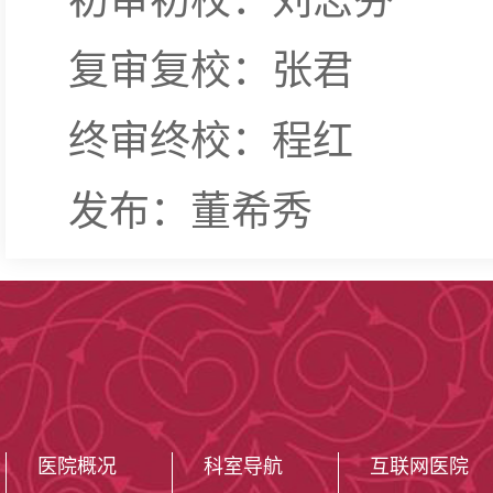
初审初校：刘志芬
复审复校：张君
终审终校：程红
发布：董希秀
医院概况
科室导航
互联网医院