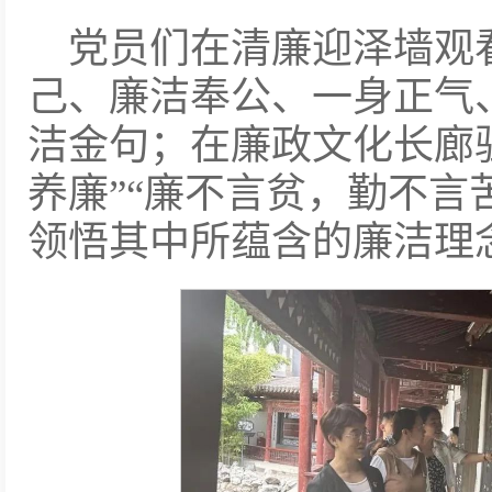
党员们在清廉迎泽墙观
己、廉洁奉公、一身正气
洁金句；在廉政文化长廊
养廉”“廉不言贫，勤不言
领悟其中所蕴含的廉洁理