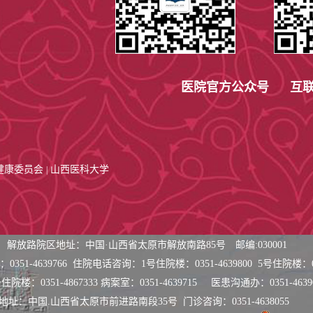
医院官方公众号 互联
健康委员会
山西医科大学
|
解放路院区地址：中国·山西省太原市解放南路85号 邮编:030001
351-4639766 住院
电话咨询：
1号住院楼：0351-4639800 5号住院楼：03
住院楼：0351-4867333 病案室：0351-4639715 医患沟通办：0351-4639
地址：中国.山西省太原市前进路南段35号
门诊咨询：0351-4638055